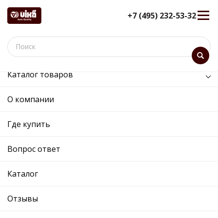
+7 (495) 232-53-32
Каталог товаров
/
Электрооборудование /
блок управления вентилятором
О компании
блок управления
Где купить
вентилятором - 99190019901 -
1J0919506M - Skoda,
Вопрос ответ
Volkswagen
12 мес. гарантия
Каталог
Ref. OE:
99190019901
Код товара:
90199
Отзывы
Прим.:
1J0919506M / 1J0919506M
Cross:
1J0919506M