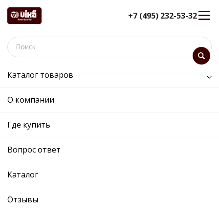
+7 (495) 232-53-32
Каталог товаров
/
Электрооборудование /
бегунок трамблера
О компании
бегунок трамблера -
99110069101 - 113911400 -
Где купить
Skoda, Volkswagen
Вопрос ответ
12 мес. гарантия
Ref. OE:
99110069101
Код товара:
Каталог
Прим.:
113911400 / 113911400
Cross:
113911400
Отзывы
Производитель:
VIKA