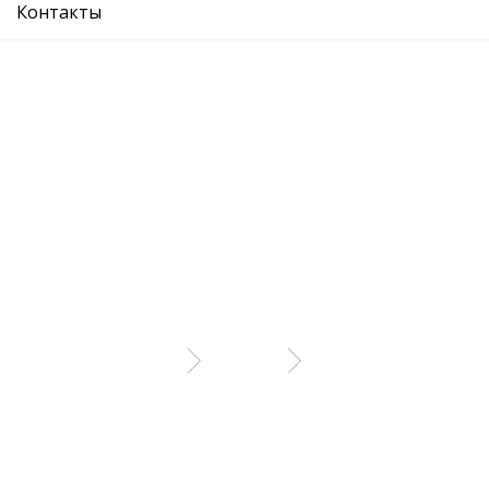
Описание
Отзывы
Контакты
Рекомендуемые товары
бегунок трамблера
Подробнее