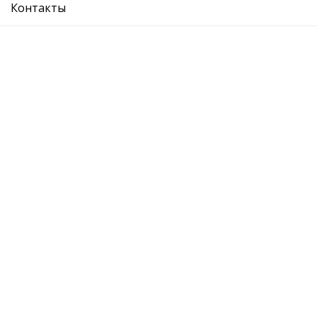
Контакты
О компании
Где купить
Вопрос ответ
Каталог
Отзывы
Контакты
Адрес:
Москва, Лихоборская набережная, 18с4
График: