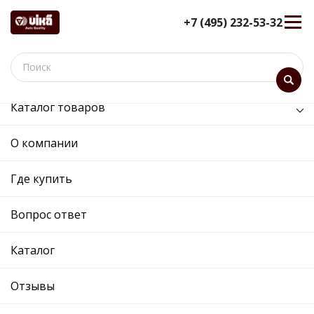
+7 (495) 232-53-32
Каталог товаров
/
Двигатель /
двигатель вентилятора в сборе с кожухом
О компании
двигатель вентилятора в
Где купить
сборе с кожухом
12 мес. гарантия
Вопрос ответ
Ref. OE:
91163701
Код товара:
Каталог
Cross:
17427601176
Производитель:
VIKA
Отзывы
Описание
Отзывы