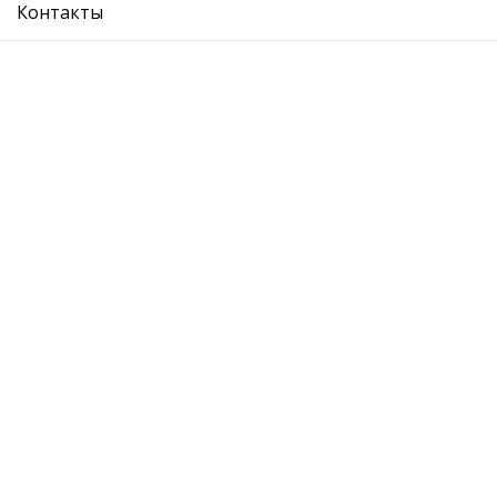
Контакты
О компании
Где купить
Вопрос ответ
Каталог
Отзывы
Контакты
Адрес:
Москва, Лихоборская набережная, 18с4
График: