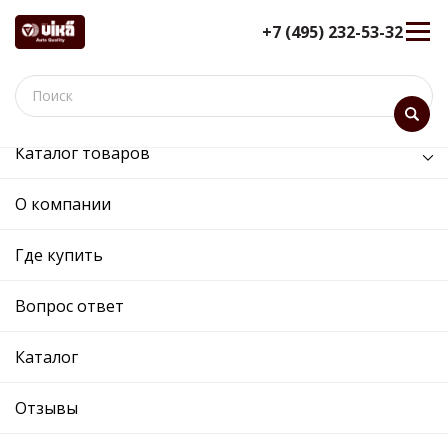
+7 (495) 232-53-32
Каталог товаров
/
Двигатель /
двигатель вентилятора в сборе с кожухом
О компании
двигатель вентилятора в
Где купить
сборе с кожухом
12 мес. гарантия
Вопрос ответ
Ref. OE:
91162401
Код товара:
Каталог
Cross:
17428618238
Производитель:
VIKA
Отзывы
Описание
Отзывы