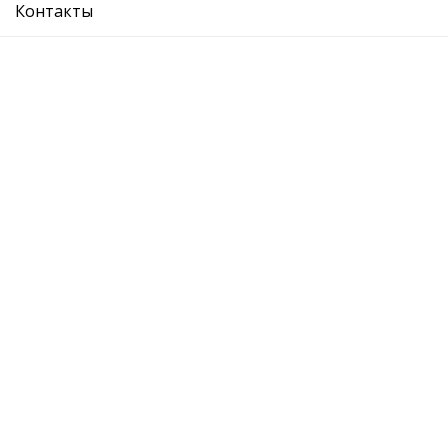
Контакты
О компании
Где купить
Вопрос ответ
Каталог
Отзывы
Контакты
Адрес:
Москва, Лихоборская набережная, 18с4
График: