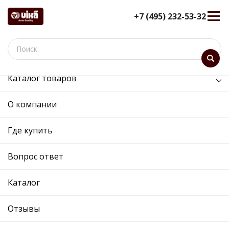
+7 (495) 232-53-32
Каталог товаров
/
Двигатель /
двигатель вентилятора в сборе с кожухом
О компании
двигатель вентилятора в
Где купить
сборе с кожухом
12 мес. гарантия
Вопрос ответ
Ref. OE:
91160401
Код товара:
Каталог
Cross:
A2465000064
Производитель:
VIKA
Отзывы
Описание
Отзывы