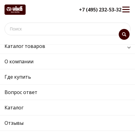
+7 (495) 232-53-32
Каталог товаров
/
Двигатель /
двигатель вентилятора в сборе с кожухом
О компании
двигатель вентилятора в
Где купить
сборе с кожухом
12 мес. гарантия
Вопрос ответ
Ref. OE:
91015101
Код товара:
Каталог
Cross:
64546919051
Производитель:
VIKA
Отзывы
Описание
Отзывы