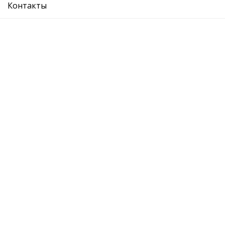
Контакты
О компании
Где купить
Вопрос ответ
Каталог
Отзывы
Контакты
Адрес:
Москва, Лихоборская набережная, 18с4
График: