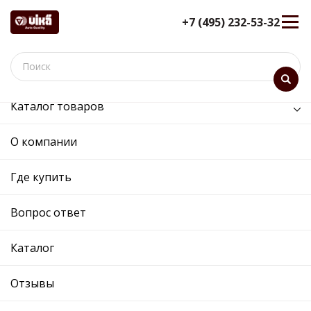
+7 (495) 232-53-32
Каталог товаров
/
Задняя ось /
рычаг задней подвески продольный правый
О компании
рычаг задней подвески
Где купить
продольный правый
12 мес. гарантия
Вопрос ответ
Ref. OE:
55051701201
Код товара:
Каталог
Прим.:
1K0505224E / 1K0505224H / 1K0505224K
Cross:
1K0505224K
Производитель:
VIKA
Отзывы
Описание
Отзывы