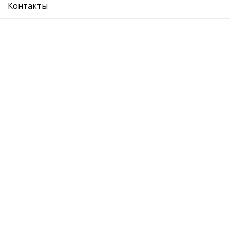
Контакты
О компании
Где купить
Вопрос ответ
Каталог
Отзывы
Контакты
Адрес:
Москва, Лихоборская набережная, 18с4