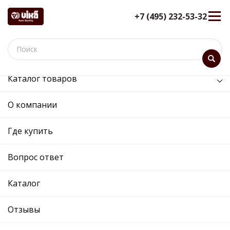
+7 (495) 232-53-32
Каталог товаров
/
Кузов и его части /
кронштейн панели передней левый
О компании
кронштейн панели передней
Где купить
левый - 88051785002 -
7E0805233A - Skoda,
Вопрос ответ
Volkswagen
12 мес. гарантия
Каталог
Ref. OE:
88051785002
Код товара:
Отзывы
Прим.:
7E0805233A / 7E0805233A
Cross:
7E0805233A